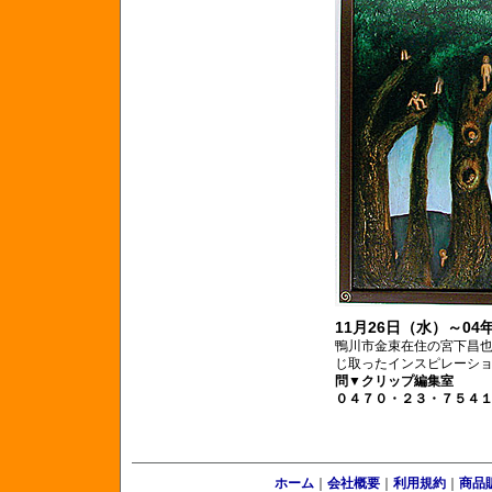
11月26日（水）～04
鴨川市金束在住の宮下昌
じ取ったインスピレーシ
問▼クリップ編集室
０４７０・２３・７５４
ホーム
｜
会社概要
｜
利用規約
｜
商品