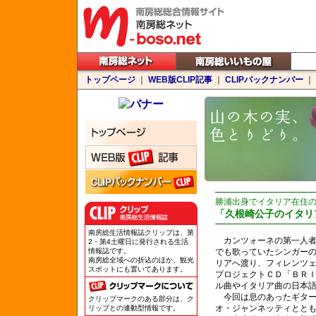
トップページ
｜
WEB版CLIP記事
｜
CLIPバックナンバー
｜
勝浦出身でイタリア在住
「久根崎公子のイタリ
南房総生活情報誌クリップは、第
カンツォーネの第一人者
2・第4土曜日に発行される生活
情報誌です。
でも歌っていたシンガーの
南房総全域への折込のほか、観光
リアへ渡り、フィレンツ
スポットにも置いてあります。
プロジェクトＣＤ「ＢＲ
ル曲やイタリア曲の日本
今回は息のあったギター
クリップマークのある部分は、ク
オ・ジャンネッティととも
リップとの連動型情報です。