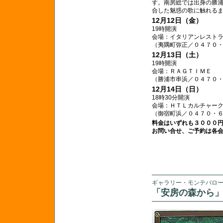
す。南房総では出身の勝
合した魅惑の歌に触れる
12月12日（金）
19時開演
会場：イタリアンレスト
（夷隅町弥正／０４７０
12月13日（土）
19時開演
会場：ＲＡＧＴＩＭＥ
（勝浦市串浜／０４７０
12月14日（日）
18時30分開演
会場：ＨＴＬカルチャー
（御宿町浜／０４７０・
料金はいずれも３０００
お問い合せ、ご予約は各
ギャラリー・モンテパロ
「安房の森から