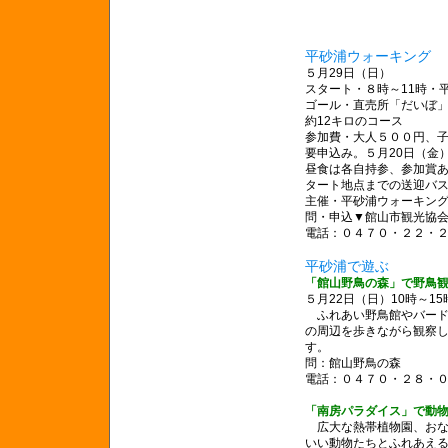
平砂浦ウォーキング
５月29日（日）
スタート・８時～11時・
ゴール・直売所「だいぼ
約12キロのコース
参加費・大人５００円、
要申込み。５月20日（金
昼食は各自持参、参加賞
タート地点までの送迎バ
主催・平砂浦ウォーキン
問・申込▼館山市観光協
電話：０４７０・２２・
平砂浦で遊ぶ
「館山野鳥の森」で野鳥
５月22日（日）10時～15
ふれあい野鳥館やバード
の周辺を歩きながら観察
す。
問：館山野鳥の森
電話：０４７０・２８・
「南房パラダイス」で動
広大な熱帯植物園、おな
いい動物たちとふれあえ