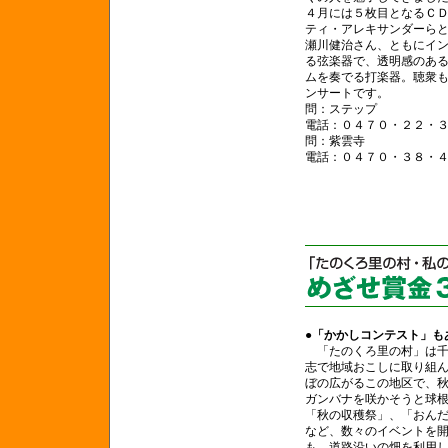
４月には５枚目となるＣ
ティ・アレキサンダーら
瀬川健治さん、ともにイ
る弦楽器で、透明感のあ
ムを奏でる打楽器。聴衆
ンサートです。
問：ステップ
電話：０４７０・２２・
問：紫雲寺
電話：０４７０・３８・
●「かかしコンテスト」も
「たのくろ里の村」は千
志で地域おこしに取り組
ぼの広がるこの地区で、
ガンバナを咲かそうと球
「秋の収穫祭」、「おん
など、数々のイベントを
も、道路沿いの畑を利用