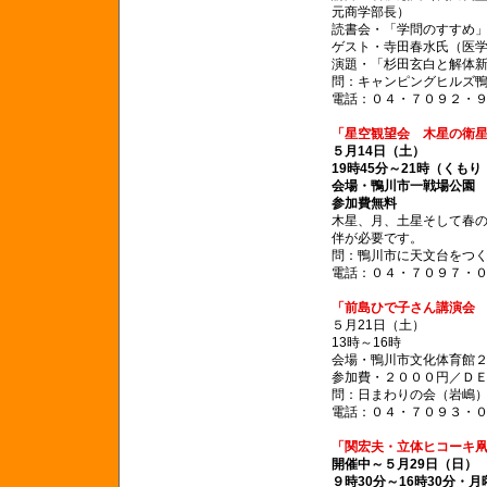
元商学部長）
読書会・「学問のすすめ」
ゲスト・寺田春水氏（医
演題・「杉田玄白と解体
問：キャンピングヒルズ
電話：０４・７０９２・
「星空観望会 木星の衛
５月14日（土）
19時45分～21時（くも
会場・鴨川市一戦場公園
参加費無料
木星、月、土星そして春
伴が必要です。
問：鴨川市に天文台をつ
電話：０４・７０９７・
「前島ひで子さん講演会
５月21日（土）
13時～16時
会場・鴨川市文化体育館
参加費・２０００円／Ｄ
問：日まわりの会（岩嶋
電話：０４・７０９３・
「関宏夫・立体ヒコーキ
開催中～５月29日（日）
９時30分～16時30分・