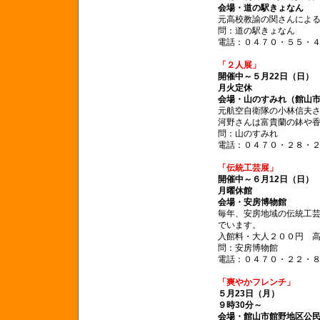
会場・道の駅きょなん
元高校教諭の関さんによる
問：道の駅きょなん
電話：０４７０・５５・
「２人展」
開催中～５月22日（日）
月火定休
会場・山のすみれ（館山
元航空自衛隊の小林信夫
河野さんは富貴蘭の鉢や
問：山のすみれ
電話：０４７０・２８・
「伝統工芸展」
開催中～６月12日（日）
月曜休館
会場・安房博物館
毎年、安房地域の伝統工芸
でいます。
入館料・大人２００円 
問：安房博物館
電話：０４７０・２２・
「爽やかフレンチ」
５月23日（月）
９時30分～
会場・館山市館野地区公