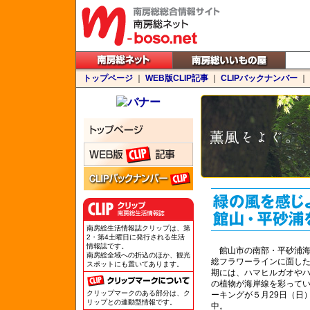
トップページ
｜
WEB版CLIP記事
｜
CLIPバックナンバー
｜
南房総生活情報誌クリップは、第
2・第4土曜日に発行される生活
情報誌です。
館山市の南部・平砂浦海
南房総全域への折込のほか、観光
総フラワーラインに面し
スポットにも置いてあります。
期には、ハマヒルガオや
の植物が海岸線を彩って
クリップマークのある部分は、ク
ーキングが５月29日（日
リップとの連動型情報です。
中。