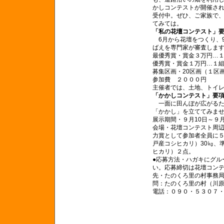
かしコンテストが開催さ
受付中。ぜひ、ご家族で
てみては。
「私の花壇コンテスト」
6月から花壇をつくり、9
ばえを専門家が審査しま
最優秀賞・賞金３万円…
優秀賞・賞金１万円…１
募集区画・20区画（１区
参加費 ２０００円
主催者では、土地、トイ
「かかしコンテスト」要
一面に田んぼが広がるた
「かかし」を立ててみま
展示期間・９月10日～９月
会場・花壇コンテスト周
力賞として参加者全員に
戸産コシヒカリ）30㎏、
ヒカリ）２点。
●応募方法・ハガキにグル
い。応募締切は花壇コンテ
先・たのくろ里の村事務局
問：たのくろ里の村（川
電話：０９０・５３０７