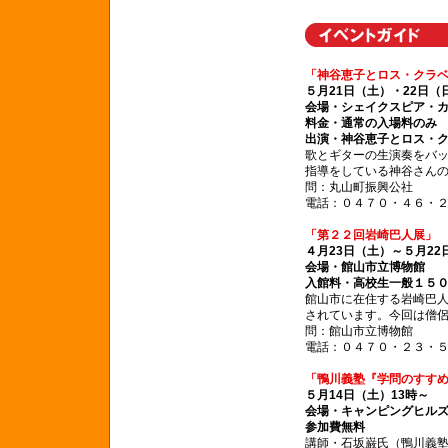
「神谷恵子とロス・クラ
５月21日（土）・22日（
会場・シェイクスピア・
料金・通常の入場料のみ
出演・神谷恵子とロス・ク
歌とギターの生演奏をバ
指導をしている神谷さん
問：丸山町振興公社
電話：０４７０・４６・
「第２２回岩崎巴人展」
４月23日（土）～５月22
会場・館山市立博物館
入館料・高校生一般１５０
館山市に在住する岩崎巴
されています。今回は僧侶
問：館山市立博物館
電話：０４７０・２３・
「鴨川義塾『学問のすす
５月14日（土）13時～
会場・キャンピングヒル
参加費無料
講師・石坂巌氏（鴨川義