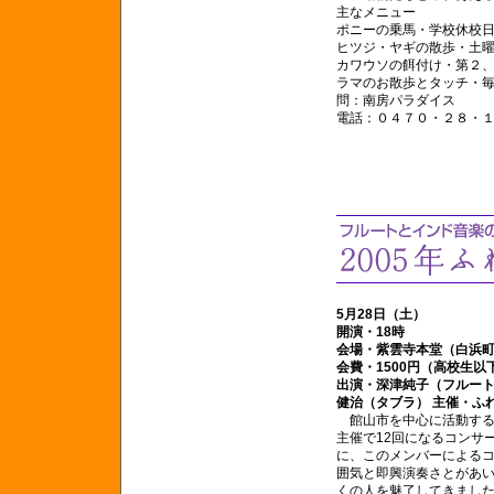
主なメニュー
ポニーの乗馬・学校休校日1
ヒツジ・ヤギの散歩・土曜
カワウソの餌付け・第２、
ラマのお散歩とタッチ・毎
問：南房パラダイス
電話：０４７０・２８・
5月28日（土）
開演・18時
会場・紫雲寺本堂（白浜
会費・1500円（高校生以下
出演・深津純子（フルー
健治（タブラ） 主催・ふ
館山市を中心に活動する
主催で12回になるコンサ
に、このメンバーによる
囲気と即興演奏さとがあ
くの人を魅了してきまし