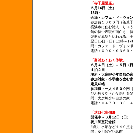
「寺子屋講座」
５月14日（土）
18時～
会場・カフェ・ド・ヴォ
参加費１０００円（茶菓
横浜市に住む詩人、りゅ
句の持つ表現の面白さ、
楽器が原型といわれる、
翌日15日（日）12時～1
問：カフェ・ド・ヴォン 
電話：０９０・９３６９
「富浦わくわく体験」
６月４日（土）～５日（
１泊２日
場所・大房岬少年自然の
参加対象・小学生を含む
定員40名
参加費・一人４５００円
びわ狩りやさかな釣りを
問：大房岬少年自然の家
電話：０４７０・３３・
「溝口七生個展」
開催中～６月12日（日）
菱川師宣記念館
油彩、水彩など１４０点
問：菱川師宣記念館