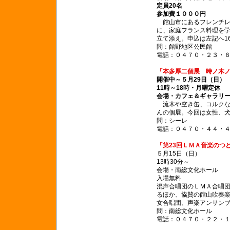
定員20名
参加費１０００円
館山市にあるフレンチ
に、家庭フランス料理を
立て添え。申込は左記へ1
問：館野地区公民館
電話：０４７０・２３・
「本多厚二個展 時ノ木
開催中～５月29日（日）
11時～18時・月曜定休
会場・カフェ＆ギャラリ
流木や空き缶、コルクな
んの個展。今回は女性、
問：シーレ
電話：０４７０・４４・
「第23回ＬＭＡ音楽のつ
５月15日（日）
13時30分～
会場・南総文化ホール
入場無料
混声合唱団のＬＭＡ合唱
るほか、協賛の館山吹奏
女合唱団、声楽アンサン
問：南総文化ホール
電話：０４７０・２２・