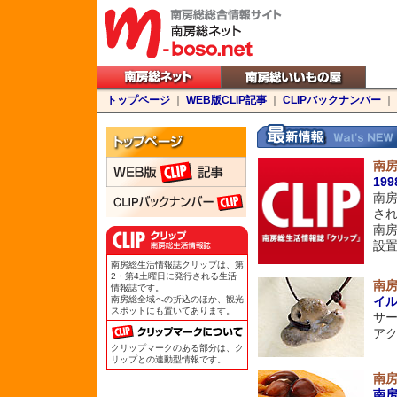
トップページ
｜
WEB版CLIP記事
｜
CLIPバックナンバー
｜
南房
19
南房
さ
南
設
南房総生活情報誌クリップは、第
2・第4土曜日に発行される生活
南
情報誌です。
南房総全域への折込のほか、観光
イ
スポットにも置いてあります。
サ
ア
クリップマークのある部分は、ク
リップとの連動型情報です。
南
南房